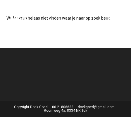
Ga
naar
Menu
inhoud
We kunnen helaas niet vinden waar je naar op zoek bent.
Copyright Doek Goed — 06 21806633 — doekgoed@gmail.com—
Roomweg 4a, 8334 NR Tuk